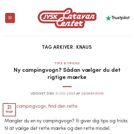
Fortsæt
til
Trustpilot
indhold
TAG ARKIVER:
KNAUS
TIPS & TRICKS
Ny campingvogn? Sådan vælger du det
rigtige mærke
UDGIVET DEN
21-03-2025
AF
GENERAXION
21
mar
Mangler du en ny campingvogn? Vi giver dig tips og tricks
til at vælge det rette mærke og den rette model.