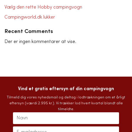
Vælg den rette Hobby campingvogn
Campingworld.dk lukker
Recent Comments
Der er ingen kommentarer at vise.
Vind et gratis eftersyn af din campingvogn
Tilmeld dig vores nyhedsmail og deltag i lodtrækningen om et årligt
eftersyn (værdi 2.995 kr.). Vi trækker lod hvert kvartal blandt alle
tilmeldte.