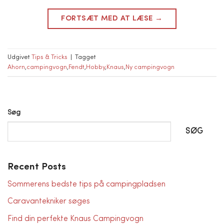
FORTSÆT MED AT LÆSE
→
Udgivet
Tips & Tricks
|
Tagget
Ahorn
,
campingvogn
,
Fendt
,
Hobby
,
Knaus
,
Ny campingvogn
Søg
SØG
Recent Posts
Sommerens bedste tips på campingpladsen
Caravantekniker søges
Find din perfekte Knaus Campingvogn