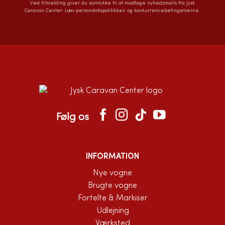
Ved tilmelding giver du samtykke til at modtage nyhedsmails fra Jysk
Caravan Center. Læs
persondatapolitikken
og
konkurrencebetingelserne
.
Følg os
INFORMATION
Nye vogne
Brugte vogne
Fortelte & Markiser
Udlejning
Værksted