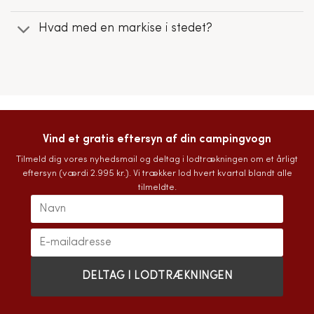
Hvad med en markise i stedet?
Vind et gratis eftersyn af din campingvogn
Tilmeld dig vores nyhedsmail og deltag i lodtrækningen om et årligt
eftersyn (værdi 2.995 kr.). Vi trækker lod hvert kvartal blandt alle
tilmeldte.