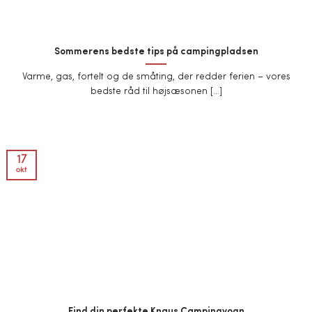
Sommerens bedste tips på campingpladsen
Varme, gas, fortelt og de småting, der redder ferien – vores
bedste råd til højsæsonen [...]
17
okt
Find din perfekte Knaus Campingvogn