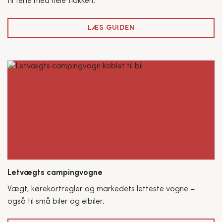
til ferie med hele flokken.
LÆS GUIDEN
Letvægts campingvogne
Vægt, kørekortregler og markedets letteste vogne –
også til små biler og elbiler.