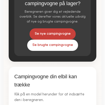
campingvogne på lager?
Beregneren giver dig et vejledende
overblik. Se derefter vores aktuelle udvalg
af nye og brugte campingvogne.
Se nye campingvogne
Se brugte campingvogne
Campingvogne din elbil kan
trække
Klik på en model herunder for at indsætte
den i beregneren.