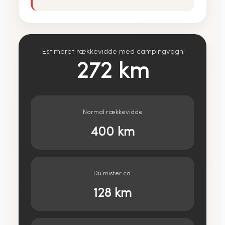
Estimeret rækkevidde med campingvogn
272
km
Normal rækkevidde
400
km
Du mister ca.
128
km