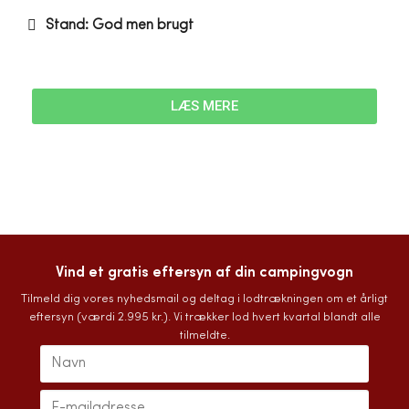
Stand: God men brugt
LÆS MERE
Vind et gratis eftersyn af din campingvogn
Tilmeld dig vores nyhedsmail og deltag i lodtrækningen om et årligt
eftersyn (værdi 2.995 kr.). Vi trækker lod hvert kvartal blandt alle
tilmeldte.