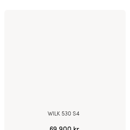
Adria
Action
391
PD
159.900 kr.