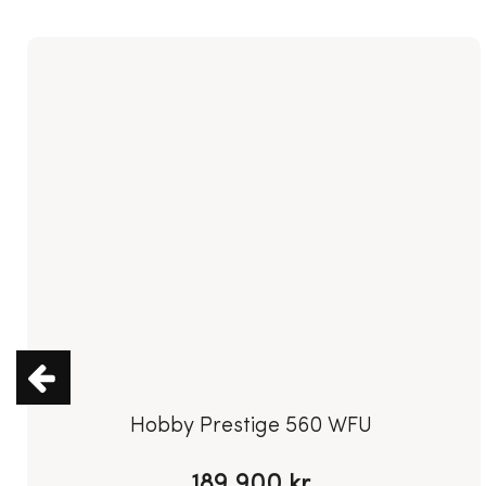
WILK
530
S4
69.900 kr.