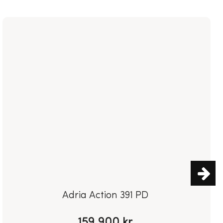
Knaus
Südwind
550
UF
119.900 kr.