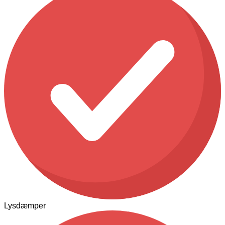
Lysdæmper