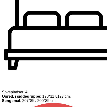
Sovepladser: 4
Opred. i siddegruppe:
198*117/127 cm.
Sengemål:
207*85 / 200*85 cm.