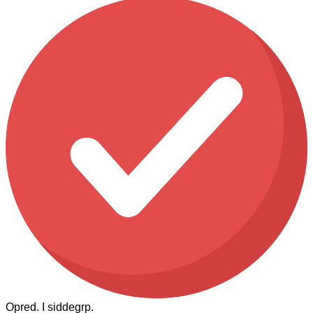
Opred. I siddegrp.