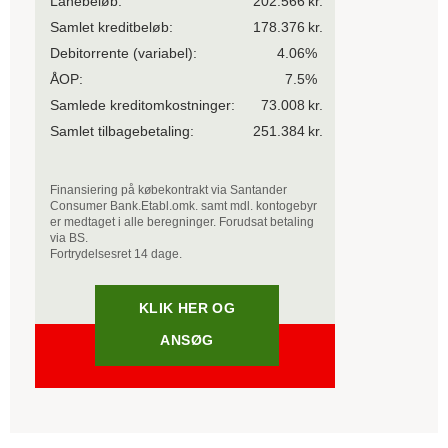
Lånebeløb:
202.566
kr.
Samlet kreditbeløb:
178.376
kr.
Debitorrente
(variabel)
:
4.06
%
ÅOP:
7.5
%
Samlede kreditomkostninger:
73.008
kr.
Samlet tilbagebetaling:
251.384
kr.
Finansiering på købekontrakt via Santander
Consumer Bank.
Etabl.omk. samt mdl. kontogebyr
er medtaget i alle beregninger. Forudsat betaling
via BS.
Fortrydelsesret 14 dage.
KLIK HER OG
ANSØG