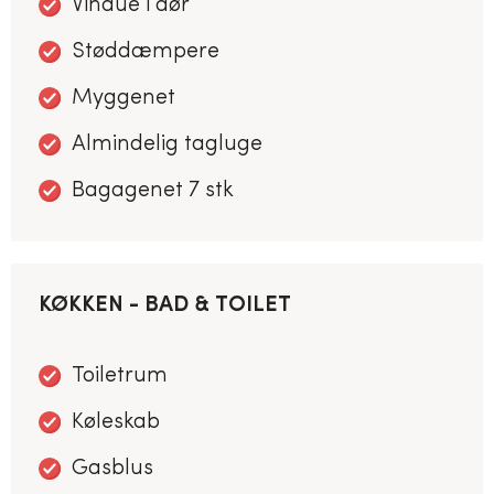
Vindue i dør
Støddæmpere
Myggenet
Almindelig tagluge
Bagagenet 7 stk
KØKKEN - BAD & TOILET
Toiletrum
Køleskab
Gasblus