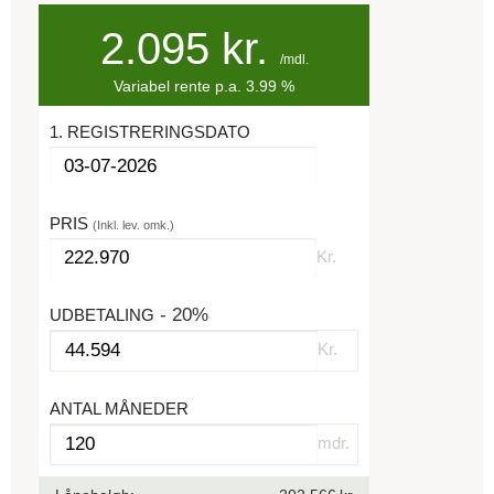
2.095
kr.
/mdl.
Variabel
rente p.a.
3.99
%
1. REGISTRERINGSDATO
PRIS
(Inkl. lev. omk.)
Kr.
- 20%
UDBETALING
Kr.
ANTAL MÅNEDER
mdr.