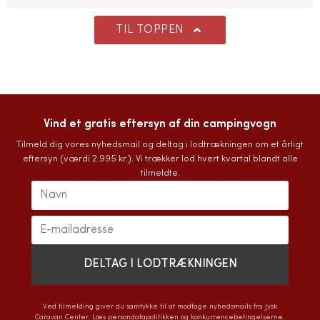
TIL TOPPEN
Vind et gratis eftersyn af din campingvogn
Tilmeld dig vores nyhedsmail og deltag i lodtrækningen om et årligt
eftersyn (værdi 2.995 kr.). Vi trækker lod hvert kvartal blandt alle
tilmeldte.
Ved tilmelding giver du samtykke til at modtage nyhedsmails fra Jysk
Caravan Center. Læs
persondatapolitikken
og
konkurrencebetingelserne
.