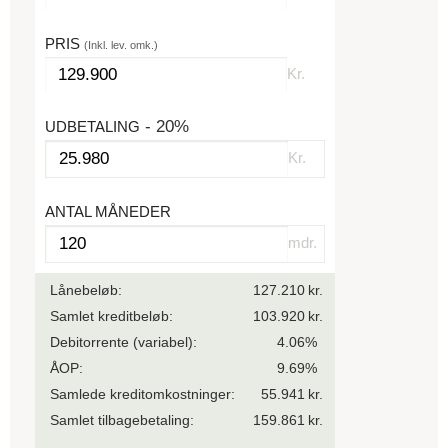
PRIS
(Inkl. lev. omk.)
Kr.
- 20%
UDBETALING
Kr.
ANTAL MÅNEDER
mdr.
Lånebeløb:
127.210
kr.
Samlet kreditbeløb:
103.920
kr.
Debitorrente
(variabel)
:
4.06
%
ÅOP:
9.69
%
Samlede kreditomkostninger:
55.941
kr.
Samlet tilbagebetaling:
159.861
kr.