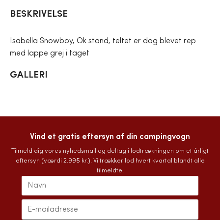
BESKRIVELSE
Isabella Snowboy, Ok stand, teltet er dog blevet rep
med lappe grej i taget
GALLERI
Vind et gratis eftersyn af din campingvogn
Tilmeld dig vores nyhedsmail og deltag i lodtrækningen om et årligt
eftersyn (værdi 2.995 kr.). Vi trækker lod hvert kvartal blandt alle
tilmeldte.