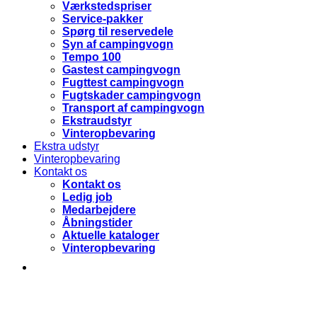
Værkstedspriser
Service-pakker
Spørg til reservedele
Syn af campingvogn
Tempo 100
Gastest campingvogn
Fugttest campingvogn
Fugtskader campingvogn
Transport af campingvogn
Ekstraudstyr
Vinteropbevaring
Ekstra udstyr
Vinteropbevaring
Kontakt os
Kontakt os
Ledig job
Medarbejdere
Åbningstider
Aktuelle kataloger
Vinteropbevaring