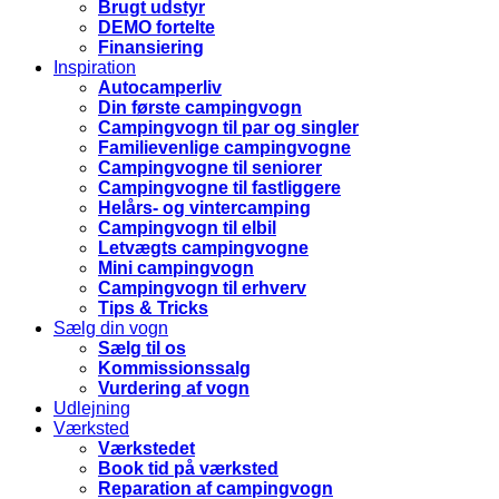
Brugt udstyr
DEMO fortelte
Finansiering
Inspiration
Autocamperliv
Din første campingvogn
Campingvogn til par og singler
Familievenlige campingvogne
Campingvogne til seniorer
Campingvogne til fastliggere
Helårs- og vintercamping
Campingvogn til elbil
Letvægts campingvogne
Mini campingvogn
Campingvogn til erhverv
Tips & Tricks
Sælg din vogn
Sælg til os
Kommissionssalg
Vurdering af vogn
Udlejning
Værksted
Værkstedet
Book tid på værksted
Reparation af campingvogn