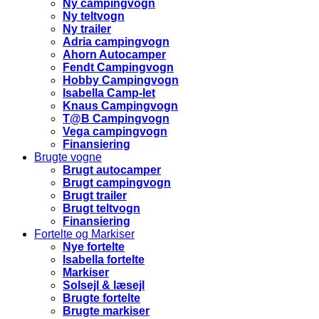
Ny campingvogn
Ny teltvogn
Ny trailer
Adria campingvogn
Ahorn Autocamper
Fendt Campingvogn
Hobby Campingvogn
Isabella Camp-let
Knaus Campingvogn
T@B Campingvogn
Vega campingvogn
Finansiering
Brugte vogne
Brugt autocamper
Brugt campingvogn
Brugt trailer
Brugt teltvogn
Finansiering
Fortelte og Markiser
Nye fortelte
Isabella fortelte
Markiser
Solsejl & læsejl
Brugte fortelte
Brugte markiser