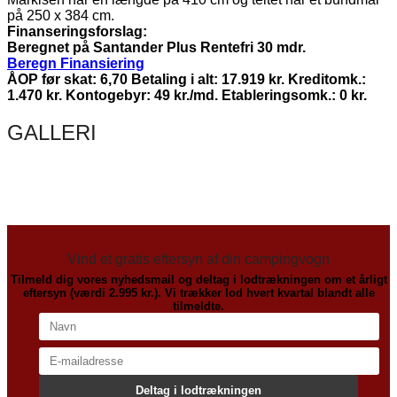
på 250 x 384 cm.
Finanseringsforslag:
Beregnet på Santander Plus Rentefri 30 mdr.
Beregn Finansiering
ÅOP før skat: 6,70 Betaling i alt: 17.919 kr. Kreditomk.:
1.470 kr. Kontogebyr: 49 kr./md. Etableringsomk.: 0 kr.
GALLERI
Vind et gratis eftersyn af din campingvogn
Tilmeld dig vores nyhedsmail og deltag i lodtrækningen om et årligt
eftersyn (værdi 2.995 kr.). Vi trækker lod hvert kvartal blandt alle
tilmeldte.