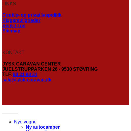
LINKS
Cookie- og privatlivspolitik
Klagemuligheder
Skriv til os
Sitemap
KONTAKT
JYSK CARAVAN CENTER
JUELSTRUPPARKEN 26 · 9530 STØVRING
TLF.
98 31 98 31
salg@jysk-caravan.dk
Nye vogne
Ny autocamper