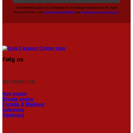
Ved tilmelding giver du samtykke til at modtage nyhedsmails fra Jysk
Caravan Center. Læs
persondatapolitikken
og
konkurrencebetingelserne
.
Følg os
INFORMATION
Nye vogne
Brugte vogne
Fortelte & Markiser
Udlejning
Værksted