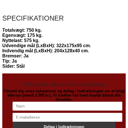
SPECIFIKATIONER
Totalvægt: 750 kg.
Egenvægt: 175 kg.
Nyttelast: 575 kg.
Udvendige mål (LxBxH): 322x175x95 cm.
Indvendig mål (LxBxH): 204x128x40 cm.
Bremser: Ja
Tip: Ja
Sider: Stål
Vind et gratis eftersyn af din campingvogn
Tilmeld dig vores nyhedsmail og deltag i lodtrækningen om et årligt
eftersyn (værdi 2.995 kr.). Vi trækker lod hvert kvartal blandt alle
tilmeldte.