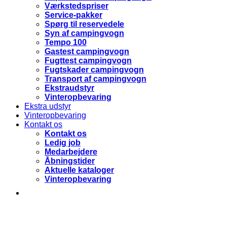
Værkstedspriser
Service-pakker
Spørg til reservedele
Syn af campingvogn
Tempo 100
Gastest campingvogn
Fugttest campingvogn
Fugtskader campingvogn
Transport af campingvogn
Ekstraudstyr
Vinteropbevaring
Ekstra udstyr
Vinteropbevaring
Kontakt os
Kontakt os
Ledig job
Medarbejdere
Åbningstider
Aktuelle kataloger
Vinteropbevaring