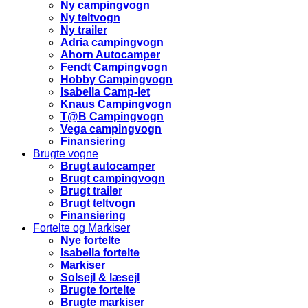
Ny campingvogn
Ny teltvogn
Ny trailer
Adria campingvogn
Ahorn Autocamper
Fendt Campingvogn
Hobby Campingvogn
Isabella Camp-let
Knaus Campingvogn
T@B Campingvogn
Vega campingvogn
Finansiering
Brugte vogne
Brugt autocamper
Brugt campingvogn
Brugt trailer
Brugt teltvogn
Finansiering
Fortelte og Markiser
Nye fortelte
Isabella fortelte
Markiser
Solsejl & læsejl
Brugte fortelte
Brugte markiser