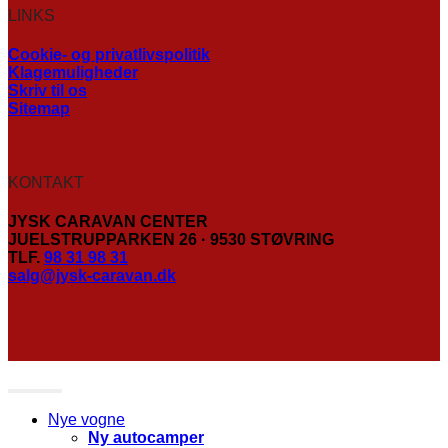
LINKS
Cookie- og privatlivspolitik
Klagemuligheder
Skriv til os
Sitemap
KONTAKT
JYSK CARAVAN CENTER
JUELSTRUPPARKEN 26 · 9530 STØVRING
TLF.
98 31 98 31
salg@jysk-caravan.dk
Nye vogne
Ny autocamper