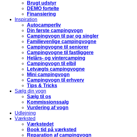
Brugt udstyr
DEMO fortelte
Finansiering
Inspiration
Autocamperliv
Din første campingvogn
Campingvogn til par og singler
Familievenlige campingvogne
Campingvogne til seniorer
Campingvogne til fastliggere
Helårs- og vintercamping
Campingvogn til elbil
Letvægts campingvogne
Mini campingvogn
Campingvogn til erhverv
Tips & Tricks
Sælg din vogn
Sælg til os
Kommissionssalg
Vurdering af vogn
Udlejning
Værksted
Værkstedet
Book tid på værksted
Reparation af campingvogn