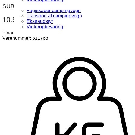
Fugttest campingvogn
SUB
Fugtskader campingvogn
Transport af campingvogn
10.914 kr.
Ekstraudstyr
Vinteropbevaring
Finansiering fra: 413 kr. / md.
Varenummer: 311763