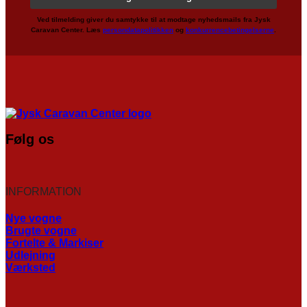
Ved tilmelding giver du samtykke til at modtage nyhedsmails fra Jysk
Caravan Center. Læs
persondatapolitikken
og
konkurrencebetingelserne
.
Følg os
INFORMATION
Nye vogne
Brugte vogne
Fortelte & Markiser
Udlejning
Værksted