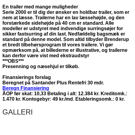
En trailer med mange muligheder
Serie 2000 er til dig der ønsker en holdbar trailer, som er
nem at læsse. Trailerne har en lav læssehøjde, og den
forstærkede sidehøjde på 40 cm er standard. Alle
modeller er udstyret med indvendige surringsøjer for
sikker fastsurring af din last. Nedfældelig bagsmæk er
standard på denne model. Som altid tilbyder Brenderup
et bredt tilbehørsprogram til vores trailere. Vi gør
opmærksom på, at billederne er illustrative, og trailerne
kan derfor være vist med ekstraudstyr
***OBS***
Presenning og næsehjul er tilkøb.
Finansierings forslag
Beregnet på Santander Plus Rentefri 30 mdr.
Beregn Finansiering
ÅOP før skat: 10,33 Betaling i alt: 12.384 kr. Kreditomk.:
1.470 kr. Kontogebyr: 49 kr./md. Etableringsomk.: 0 kr.
GALLERI