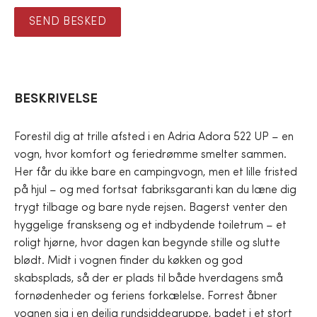
SEND BESKED
BESKRIVELSE
Forestil dig at trille afsted i en Adria Adora 522 UP – en
vogn, hvor komfort og feriedrømme smelter sammen.
Her får du ikke bare en campingvogn, men et lille fristed
på hjul – og med fortsat fabriksgaranti kan du læne dig
trygt tilbage og bare nyde rejsen. Bagerst venter den
hyggelige franskseng og et indbydende toiletrum – et
roligt hjørne, hvor dagen kan begynde stille og slutte
blødt. Midt i vognen finder du køkken og god
skabsplads, så der er plads til både hverdagens små
fornødenheder og feriens forkælelse. Forrest åbner
vognen sig i en dejlig rundsiddegruppe, badet i et stort