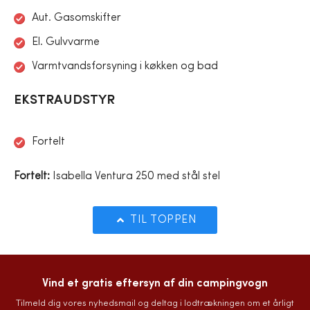
Aut. Gasomskifter
El. Gulvvarme
Varmtvandsforsyning i køkken og bad
EKSTRAUDSTYR
Fortelt
Fortelt:
Isabella Ventura 250 med stål stel
TIL TOPPEN
Vind et gratis eftersyn af din campingvogn
Tilmeld dig vores nyhedsmail og deltag i lodtrækningen om et årligt