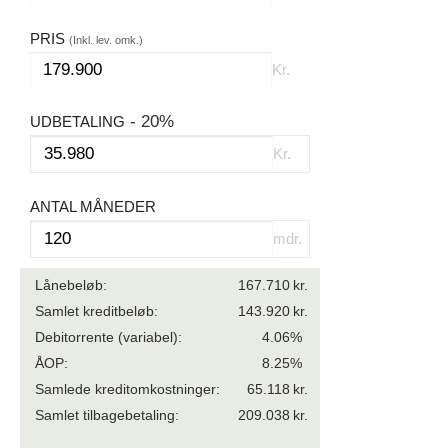
PRIS
(Inkl. lev. omk.)
Kr.
- 20%
UDBETALING
Kr.
ANTAL MÅNEDER
mdr.
Lånebeløb:
167.710
kr.
Samlet kreditbeløb:
143.920
kr.
Debitorrente
(variabel)
:
4.06
%
ÅOP:
8.25
%
Samlede kreditomkostninger:
65.118
kr.
Samlet tilbagebetaling:
209.038
kr.