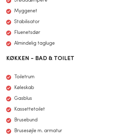
Støddæmpere
Myggenet
Stabilisator
Fluenetsdør
Almindelig tagluge
KØKKEN - BAD & TOILET
Toiletrum
Køleskab
Gasblus
Kassettetoilet
Brusebund
Brusesøjle m. armatur